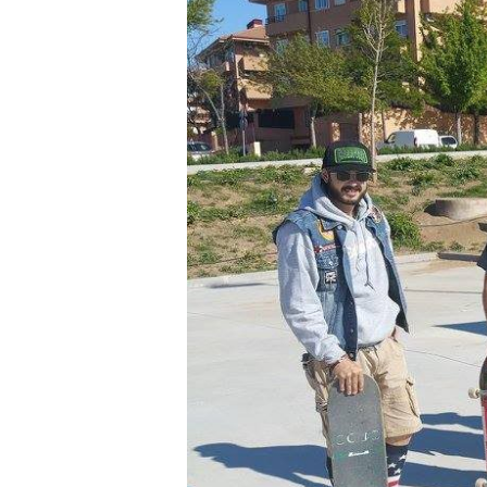
se
mueve