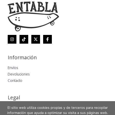
Información
Envíos
Devoluciones
Contacto
Legal
Aviso Legal
El sitio web utiliza cookies propias y de terceros para recopilar
información que ayuda a optimizar su visita a sus páginas web.
Política de Privacidad