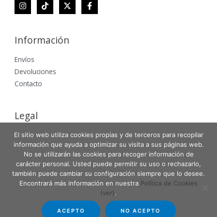
Información
Envíos
Devoluciones
Contacto
Legal
Aviso Legal
El sitio web utiliza cookies propias y de terceros para recopilar
información que ayuda a optimizar su visita a sus páginas web.
Política de Privacidad
No se utilizarán las cookies para recoger información de
Política de Cookies
carácter personal. Usted puede permitir su uso o rechazarlo,
también puede cambiar su configuración siempre que lo desee.
Encontrará más información en nuestra
Política de Cookies
(ver)
.
Copyright © 2026 Entabla Clases de skate en Madrid
ACEPTO
NO ACEPTO