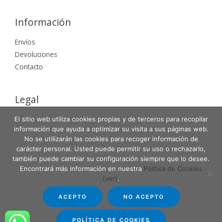
Información
Envíos
Devoluciones
Contacto
Legal
Aviso Legal
El sitio web utiliza cookies propias y de terceros para recopilar
información que ayuda a optimizar su visita a sus páginas web.
Política de Privacidad
No se utilizarán las cookies para recoger información de
Política de Cookies
carácter personal. Usted puede permitir su uso o rechazarlo,
también puede cambiar su configuración siempre que lo desee.
Encontrará más información en nuestra
Política de Cookies
(ver)
.
Copyright © 2026 Entabla Clases de skate en Madrid
ACEPTO
NO ACEPTO
Powered by Entabla Clases de skate en Madrid
POLÍTICA DE COOKIES