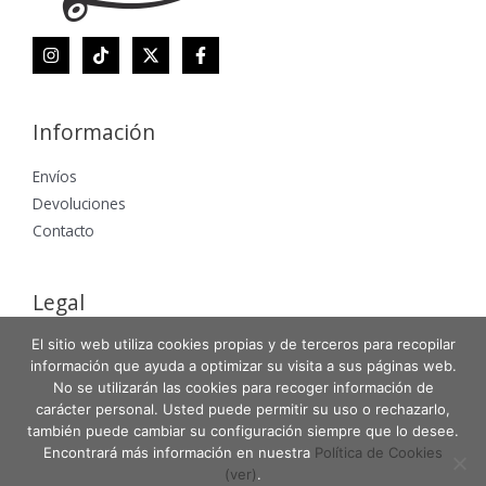
Información
Envíos
Devoluciones
Contacto
Legal
El sitio web utiliza cookies propias y de terceros para recopilar
Aviso Legal
información que ayuda a optimizar su visita a sus páginas web.
Política de Privacidad
No se utilizarán las cookies para recoger información de
Política de Cookies
carácter personal. Usted puede permitir su uso o rechazarlo,
también puede cambiar su configuración siempre que lo desee.
Encontrará más información en nuestra
Política de Cookies
(ver)
.