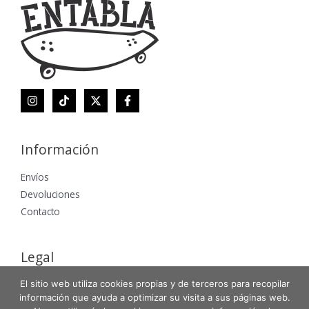
Información
Envíos
Devoluciones
Contacto
Legal
El sitio web utiliza cookies propias y de terceros para recopilar
Aviso Legal
información que ayuda a optimizar su visita a sus páginas web.
Política de Privacidad