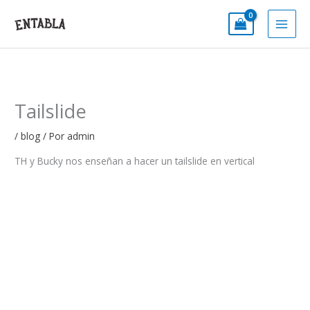
Ir
al
contenido
Tailslide
/
blog
/ Por
admin
TH y Bucky nos enseñan a hacer un tailslide en vertical