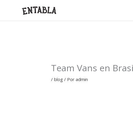
Ir
al
contenido
Team Vans en Brasi
/
blog
/ Por
admin