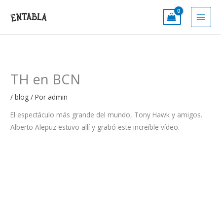
Ir
al
contenido
TH en BCN
/
blog
/ Por
admin
El espectáculo más grande del mundo, Tony Hawk y amigos.
Alberto Alepuz estuvo allí y grabó este increíble vídeo.