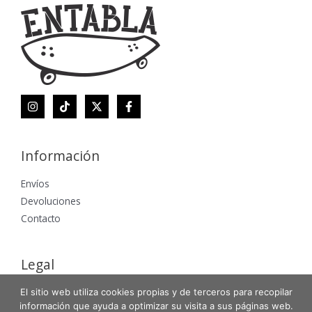
Información
Envíos
Devoluciones
Contacto
Legal
Aviso Legal
El sitio web utiliza cookies propias y de terceros para recopilar
información que ayuda a optimizar su visita a sus páginas web.
Política de Privacidad