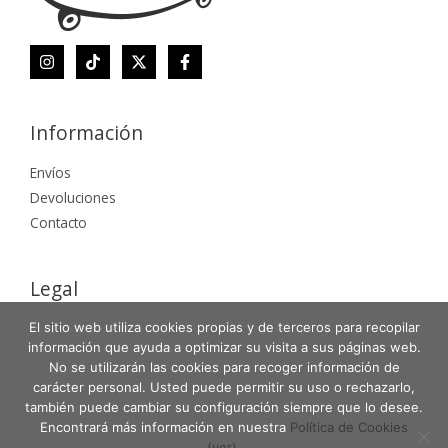
Información
Envíos
Devoluciones
Contacto
Legal
El sitio web utiliza cookies propias y de terceros para recopilar
Aviso Legal
información que ayuda a optimizar su visita a sus páginas web.
Política de Privacidad
No se utilizarán las cookies para recoger información de
Política de Cookies
carácter personal. Usted puede permitir su uso o rechazarlo,
también puede cambiar su configuración siempre que lo desee.
Encontrará más información en nuestra
Política de Cookies
(ver)
.