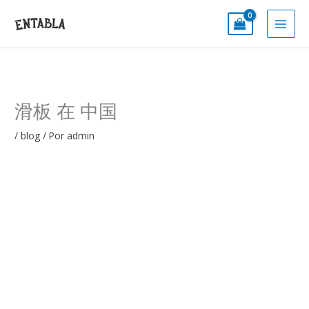
Ir
al
contenido
滑板 在 中国
/
blog
/ Por
admin