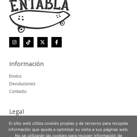
Información
Envíos
Devoluciones
Contacto
Legal
El sitio web utiliza cookies propias y de terceros para recopilar
Aviso Legal
información que ayuda a optimizar su visita a sus páginas web.
Política de Privacidad
No se utilizarán las cookies para recoger información de