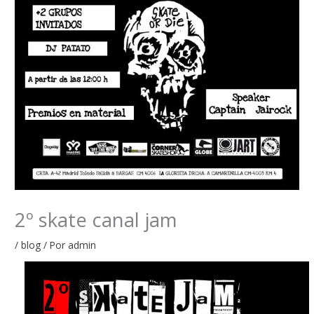
2º skate canal jam
/
blog
/ Por
admin