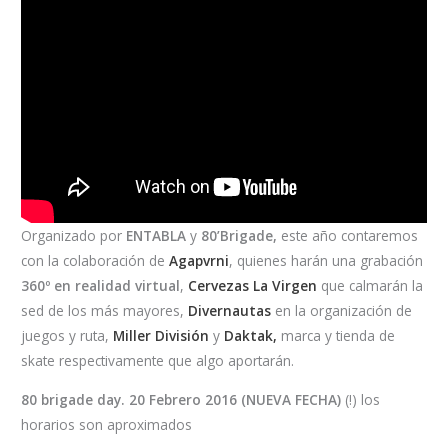
Organizado por
ENTABLA
y
80’Brigade,
este año contaremos
con la colaboración de
Agapvrni
, quienes harán una grabación
360º en realidad virtual
,
Cervezas La Virgen
que calmarán la
sed de los más mayores,
Divernautas
en la organización de
juegos y ruta,
Miller División
y
Daktak,
marca y tienda de
skate respectivamente que algo aportarán.
80 brigade day. 20 Febrero 2016 (NUEVA FECHA)
(!) los
horarios son aproximados