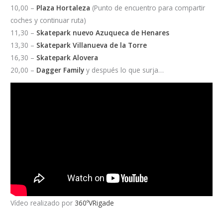
10,00 –
Plaza Hortaleza
(Punto de encuentro para compartir
coches y continuar ruta)
11,30 –
Skatepark nuevo Azuqueca de Henares
13,30 –
Skatepark Villanueva de la Torre
16,30 –
Skatepark Alovera
20,00 –
Dagger Family
y después lo que surja…
Vídeo realizado por
360ºVRigade