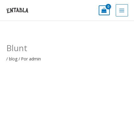
Ir
al
contenido
Blunt
/
blog
/ Por
admin