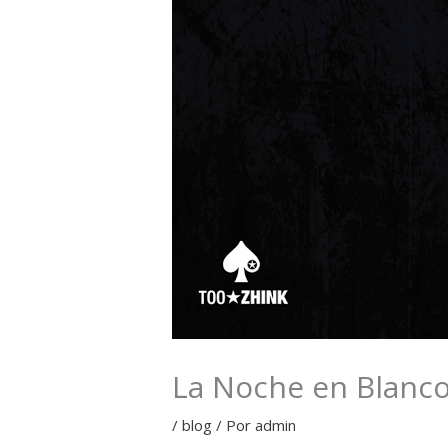
La Noche en Blanc
/
blog
/ Por
admin