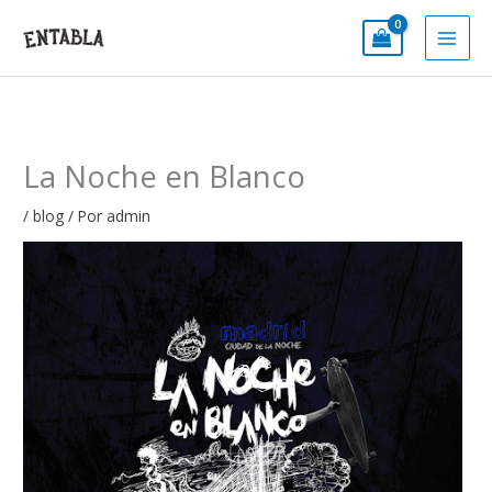
Ir
al
contenido
La Noche en Blanco
/
blog
/ Por
admin