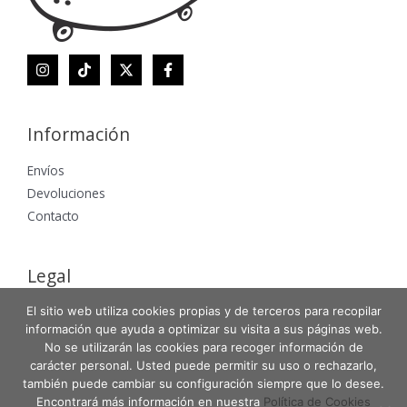
Información
Envíos
Devoluciones
Contacto
Legal
El sitio web utiliza cookies propias y de terceros para recopilar
Aviso Legal
información que ayuda a optimizar su visita a sus páginas web.
Política de Privacidad
No se utilizarán las cookies para recoger información de
Política de Cookies
carácter personal. Usted puede permitir su uso o rechazarlo,
también puede cambiar su configuración siempre que lo desee.
Encontrará más información en nuestra
Política de Cookies