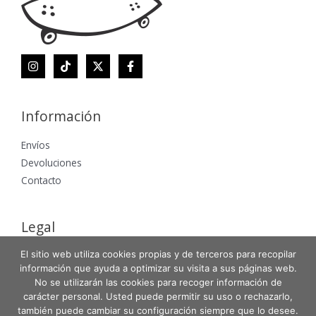
Información
Envíos
Devoluciones
Contacto
Legal
El sitio web utiliza cookies propias y de terceros para recopilar
Aviso Legal
información que ayuda a optimizar su visita a sus páginas web.
Política de Privacidad
No se utilizarán las cookies para recoger información de
Política de Cookies
carácter personal. Usted puede permitir su uso o rechazarlo,
también puede cambiar su configuración siempre que lo desee.