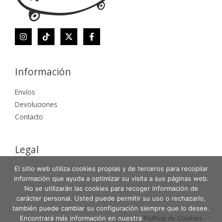
Información
Envíos
Devoluciones
Contacto
Legal
El sitio web utiliza cookies propias y de terceros para recopilar
Aviso Legal
información que ayuda a optimizar su visita a sus páginas web.
Política de Privacidad
No se utilizarán las cookies para recoger información de
Política de Cookies
carácter personal. Usted puede permitir su uso o rechazarlo,
también puede cambiar su configuración siempre que lo desee.
Encontrará más información en nuestra
Política de Cookies