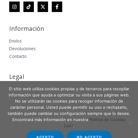
Información
Envíos
Devoluciones
Contacto
Legal
Aviso Legal
El sitio web utiliza cookies propias y de terceros para recopilar
información que ayuda a optimizar su visita a sus páginas web.
Política de Privacidad
No se utilizarán las cookies para recoger información de
Política de Cookies
carácter personal. Usted puede permitir su uso o rechazarlo,
también puede cambiar su configuración siempre que lo desee.
Encontrará más información en nuestra
Política de Cookies
(ver)
.
Copyright © 2026 Entabla Clases de skate en Madrid
ACEPTO
NO ACEPTO