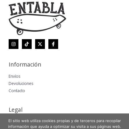
Información
Envíos
Devoluciones
Contacto
Legal
El sitio web utiliza cookies propias y de terceros para recopilar
Aviso Legal
información que ayuda a optimizar su visita a sus páginas web.
Política de Privacidad