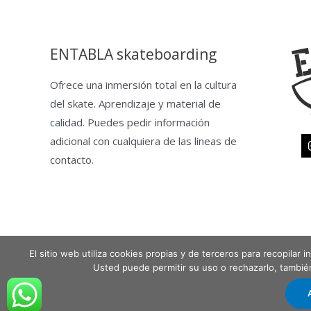
ENTABLA skateboarding
Ofrece una inmersión total en la cultura
del skate. Aprendizaje y material de
calidad. Puedes pedir información
adicional con cualquiera de las lineas de
contacto.
El sitio web utiliza cookies propias y de terceros para recopilar
Copyright © 2026 Entabla Clases de skate en Madrid
Usted puede permitir su uso o rechazarlo, tambi