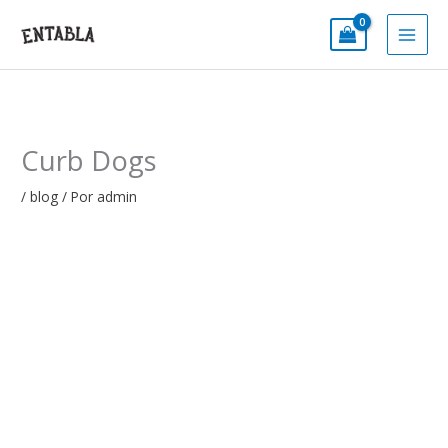
Ir
al
contenido
Curb Dogs
/
blog
/ Por
admin