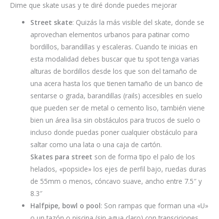
Dime que skate usas y te diré donde puedes mejorar
Street skate
: Quizás la más visible del skate, donde se
aprovechan elementos urbanos para patinar como
bordillos, barandillas y escaleras. Cuando te inicias en
esta modalidad debes buscar que tu spot tenga varias
alturas de bordillos desde los que son del tamaño de
una acera hasta los que tienen tamaño de un banco de
sentarse o grada, barandillas (rails) accesibles en suelo
que pueden ser de metal o cemento liso, también viene
bien un área lisa sin obstáculos para trucos de suelo o
incluso donde puedas poner cualquier obstáculo para
saltar como una lata o una caja de cartón.
Skates para street
son de forma tipo el palo de los
helados, «popsicle» los ejes de perfil bajo, ruedas duras
de 55mm o menos, cóncavo suave, ancho entre 7.5″ y
8.3″
Halfpipe, b
owl o pool
: Son rampas que forman una «U»
o un tazón o piscina (sin agua claro) con transciciones