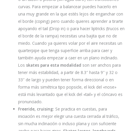
curvas. Para empezar a balancear puedes hacerlo en
una muy grande en la que estés lejos de enganchar con
el borde (coping) pero cuando quieres aprender a tirarte
apoyando el tail (Drop in) o para hacer liptricks (trucos en
el borde de la rampa) necesitas una bajita que no de
miedo. Cuando ya quieres volar por el aire necesitas un
quarterpipe que tenga superficie arriba para caer y
también ayuda empezar a caer en un plano inclinado.
Los
skates para esta modalidad
son ser anchos para
tener más estabilidad, a partir de 8.3″ hasta 9″ y 32 o
33″ de largo y pueden tener forma direccional o en
forma más simétrica tipo popsicle, el kick del «nose»
está más levantado que el kick del «tail» y el cóncavo es
pronunciado.
Freeride, cruising:
Se practica en cuestas, para
iniciación es mejor elegir una cuesta cerrada al tráfico,
sin mucha inclinación o incluso plana y con suficiente
ancho para hacer giros.
Skates largos, longboards,