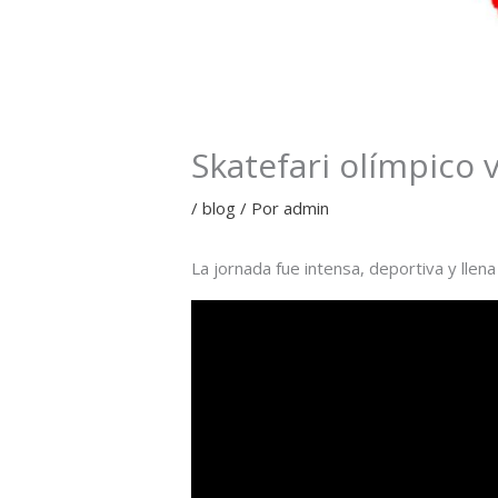
Skatefari olímpico 
/
blog
/ Por
admin
La jornada fue intensa, deportiva y llen