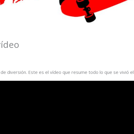
vídeo
a de diversión. Este es el vídeo que resume todo lo que se vivió 