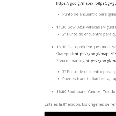
https://goo.gl/maps/Fb8paGgV
Punto de encuentro para quien
11,30
Bowl Azul Vallecas (Miguel
2º Punto de encuentro para q
13,30
Skatepark Parque Lineal Ma
Skatepark
https://goo.gl/maps
Zona de parking
https://goo.gl
3º Punto de encuentro para qui
Puedes traer tu fiambrera, tu
16,00
Southpark, Yuncler, Toled
Esta es la 8º edición, los origenes se r