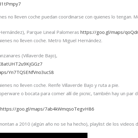
gB1tPmpy7
es no lleven coche puedan coordinarse con quienes lo tengan. Me
 Hernández), Parque Lineal Palomeras
https://goo.gl/maps/qo
uienes no lleven coche. Metro Miguel Hernández.
nzanares (Villaverde Bajo),
/EX8atUHT2u9KjGGz7
/maps/Yn7TQSENfVno3ucS8
enes no lleven coche. Renfe Villaverde Bajo y ruta a pie.
pperware o bocata para comer allí de picnic, también hay un par
o
https://goo.gl/maps/7ab4kWmqsoTegvH86
emontan a 2010 (algún año no se ha hecho), playlist de los videos 