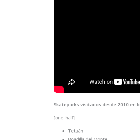
Skateparks visitados desde 2010 en lo
[one_half]
Tetuán
Boadilla del Monte