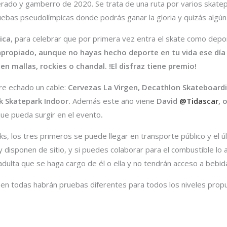
rado y gamberro de 2020. Se trata de una ruta por varios skatep
bas pseudolímpicas donde podrás ganar la gloria y quizás algún
ica
, para celebrar que por primera vez entra el skate como depo
apropiado, aunque no hayas hecho deporte en tu vida ese día
n mallas, rockies o chandal. !El disfraz tiene premio!
e echado un cable:
Cervezas La Virgen, Decathlon Skateboard
k Skatepark Indoor.
Además este año viene
David
@Tidascar
, 
que pueda surgir en el evento
.
ks, los tres primeros se puede llegar en transporte público y el ú
y disponen de sitio, y si puedes colaborar para el combustible l
lta que se haga cargo de él o ella y no tendrán acceso a bebida
,
en todas habrán pruebas diferentes para todos los niveles propu