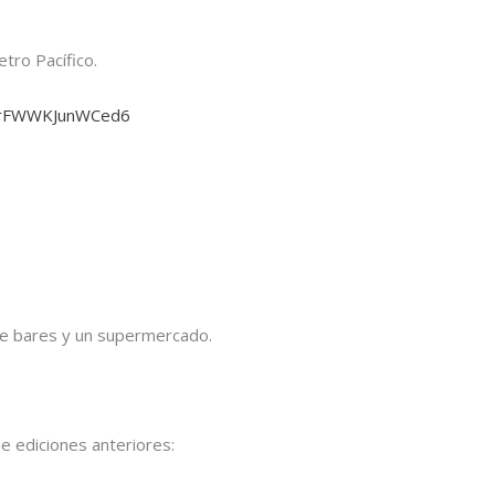
tro Pacífico.
QdrFWWKJunWCed6
 de bares y un supermercado.
de ediciones anteriores: