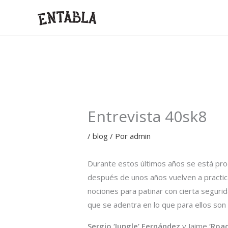
Ir
al
contenido
Entrevista 40sk8
/
blog
/ Por
admin
Durante estos últimos años se está pro
después de unos años vuelven a practic
nociones para patinar con cierta seguri
que se adentra en lo que para ellos son
Sergio ‘Jungle’ Fernández
y Jaime
‘Road