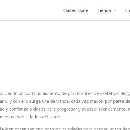
Clases Skate
Tienda
En
duciendo un continuo aumento de practicantes de skateboarding
arlo, y con ello surge una demanda, cada vez mayor, por parte de
dad y confianza o clases para progresar y avanzar técnicamente, 
 nuevas modalidades del skate.
 Rider’
organizan encuentros y quedadas para patinar, antes des