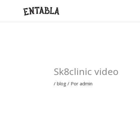
Ir
al
contenido
Sk8clinic video
/
blog
/ Por
admin