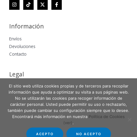
Información
Envíos
Devoluciones
Contacto
Legal
El sitio web utiliza cookies propias y de terceros para recopilar
Aviso Legal
información que ayuda a optimizar su visita a sus páginas web.
Política de Privacidad
No se utilizarán las cookies para recoger información de
Política de Cookies
carácter personal. Usted puede permitir su uso o rechazarlo,
también puede cambiar su configuración siempre que lo desee.
Encontrará más información en nuestra
Política de Cookies
(ver)
.
Copyright © 2026 Entabla Clases de skate en Madrid
ACEPTO
NO ACEPTO