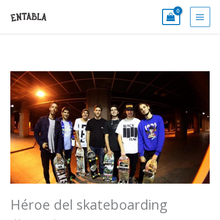
Ir
al
contenido
Héroe del skateboarding