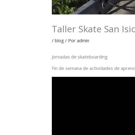
Taller Skate San Isi
/
blog
/ Por
admin
Jornadas de skateboarding
Fin de semana de actividades de aprendiz