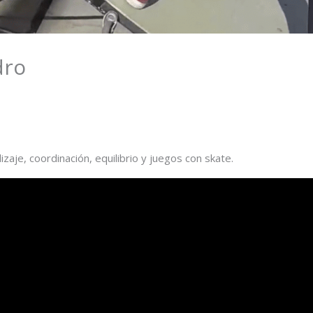
dro
aje, coordinación, equilibrio y juegos con skate.