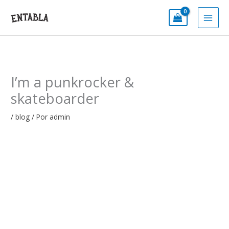
Ir
al
contenido
I’m a punkrocker &
skateboarder
/
blog
/ Por
admin