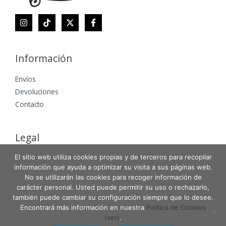
Información
Envíos
Devoluciones
Contacto
Legal
El sitio web utiliza cookies propias y de terceros para recopilar
Aviso Legal
información que ayuda a optimizar su visita a sus páginas web.
Política de Privacidad
No se utilizarán las cookies para recoger información de
Política de Cookies
carácter personal. Usted puede permitir su uso o rechazarlo,
también puede cambiar su configuración siempre que lo desee.
Encontrará más información en nuestra
Política de Cookies
(ver)
.