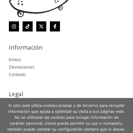
Información
Envíos
Devoluciones
Contacto
Legal
Aviso Legal
El sitio web utiliza cookies propias y de terceros para recopilar
información que ayuda a optimizar su visita a sus páginas web.
Política de Privacidad
No se utilizarán las cookies para recoger información de
Política de Cookies
carácter personal. Usted puede permitir su uso o rechazarlo,
también puede cambiar su configuración siempre que lo desee.