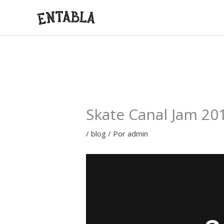
Ir
al
contenido
Skate Canal Jam 20
/
blog
/ Por
admin