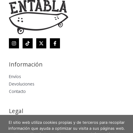
Información
Envíos
Devoluciones
Contacto
Legal
El sitio web utiliza cookies propias y de terceros para recopilar
Aviso Legal
información que ayuda a optimizar su visita a sus páginas web.
Política de Privacidad