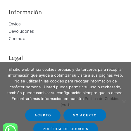
Información
Envíos
Devoluciones
Contacto
Legal
Aviso Legal
El sitio web utiliza cookies propias y de terceros para recopilar
información que ayuda a optimizar su visita a sus páginas web.
Política de Privacidad
No se utilizarán las cookies para recoger información de
Política de Cookies
carácter personal. Usted puede permitir su uso o rechazarlo,
también puede cambiar su configuración siempre que lo desee.
Encontrará más información en nuestra
Política de Cookies
(ver)
.
Copyright © 2026 Entabla Clases de skate en Madrid
ACEPTO
NO ACEPTO
Powered by Entabla Clases de skate en Madrid
POLÍTICA DE COOKIES