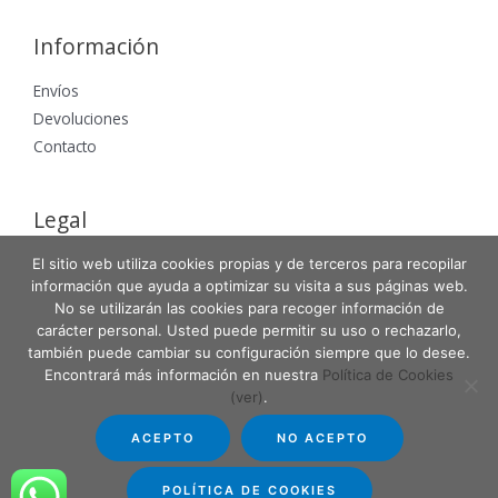
Información
Envíos
Devoluciones
Contacto
Legal
Aviso Legal
El sitio web utiliza cookies propias y de terceros para recopilar
información que ayuda a optimizar su visita a sus páginas web.
Política de Privacidad
No se utilizarán las cookies para recoger información de
Política de Cookies
carácter personal. Usted puede permitir su uso o rechazarlo,
también puede cambiar su configuración siempre que lo desee.
Encontrará más información en nuestra
Política de Cookies
(ver)
.
Copyright © 2026 Entabla Clases de skate en Madrid
ACEPTO
NO ACEPTO
Powered by Entabla Clases de skate en Madrid
POLÍTICA DE COOKIES