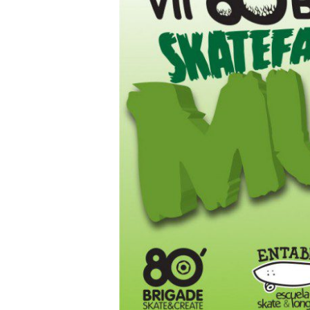
Skatefari
Mutante