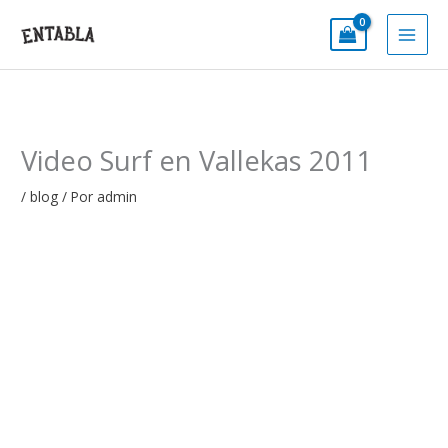
Ir
al
contenido
Video Surf en Vallekas 2011
/
blog
/ Por
admin