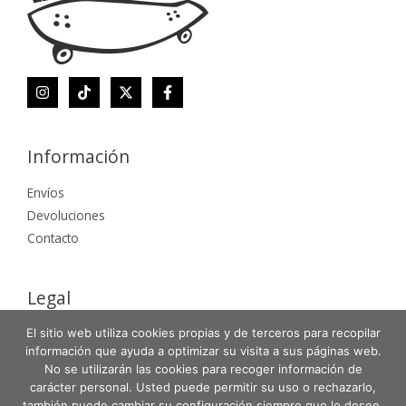
Información
Envíos
Devoluciones
Contacto
Legal
El sitio web utiliza cookies propias y de terceros para recopilar
Aviso Legal
información que ayuda a optimizar su visita a sus páginas web.
Política de Privacidad
No se utilizarán las cookies para recoger información de
Política de Cookies
carácter personal. Usted puede permitir su uso o rechazarlo,
también puede cambiar su configuración siempre que lo desee.