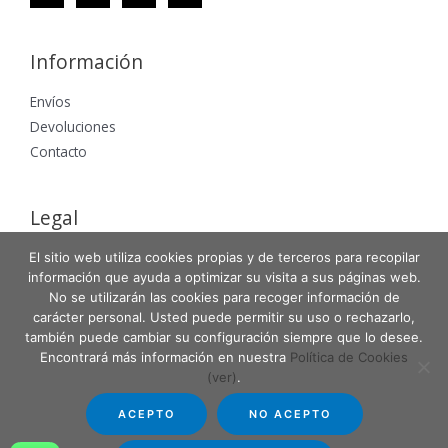
Información
Envíos
Devoluciones
Contacto
Legal
Aviso Legal
El sitio web utiliza cookies propias y de terceros para recopilar
información que ayuda a optimizar su visita a sus páginas web.
Política de Privacidad
No se utilizarán las cookies para recoger información de
Política de Cookies
carácter personal. Usted puede permitir su uso o rechazarlo,
también puede cambiar su configuración siempre que lo desee.
Encontrará más información en nuestra
Política de Cookies
(ver)
.
Copyright © 2026 Entabla Clases de skate en Madrid
ACEPTO
NO ACEPTO