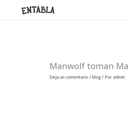
Ir
al
contenido
Manwolf toman Ma
Deja un comentario
/
blog
/ Por
admin