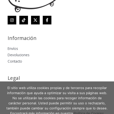
Información
Envíos
Devoluciones
Contacto
Legal
Aviso Legal
El sitio web utiliza cookies propias y de terceros para recopilar
información que ayuda a optimizar su visita a sus páginas web.
Política de Privacidad
No se utilizarán las cookies para recoger información de
Política de Cookies
carácter personal. Usted puede permitir su uso o rechazarlo,
también puede cambiar su configuración siempre que lo desee.
Encontrará más información en nuestra
Política de Cookies