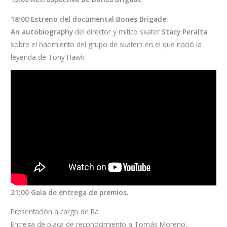
18:00 Estreno del documental Bones Brigade.
An autobiography
del director y mítico skater
Stacy Peralta
sobre el nacimiento del grupo de skaters en el que nació la
leyenda de Tony Hawk
21:00 Gala de entrega de premios.
Presentación a cargo de Ra
Entrega de placa de reconocimiento a Tomás Moreno,