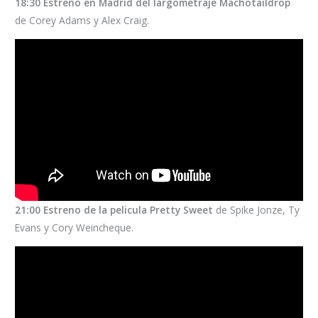
18:30 Estreno en Madrid del largometraje Machotaildrop
de Corey Adams y Alex Craig.
21:00 Estreno de la pelicula Pretty Sweet
de Spike Jonze, Ty
Evans y Cory Weincheque.