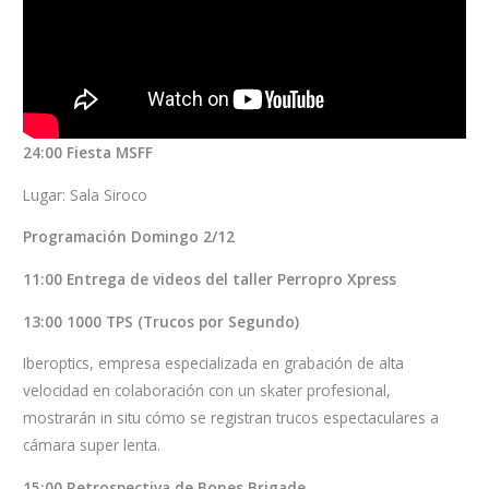
24:00 Fiesta MSFF
Lugar: Sala Siroco
Programación Domingo 2/12
11:00 Entrega de videos del taller Perropro Xpress
13:00 1000 TPS (Trucos por Segundo)
Iberoptics, empresa especializada en grabación de alta
velocidad en colaboración con un skater profesional,
mostrarán in situ cómo se registran trucos espectaculares a
cámara super lenta.
15:00 Retrospectiva de Bones Brigade