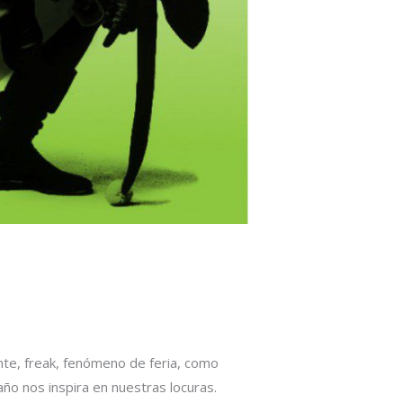
nte, freak, fenómeno de feria, como
año nos inspira en nuestras locuras.