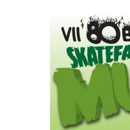
80
Brigade
Day
Skatefari
Mutante