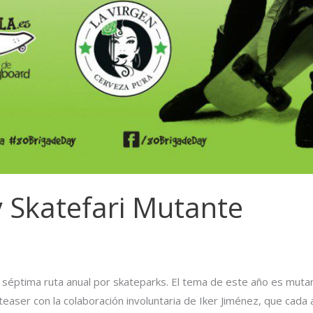
 Skatefari Mutante
a séptima ruta anual por skateparks. El tema de este año es muta
 teaser con la colaboración involuntaria de Iker Jiménez, que cada 