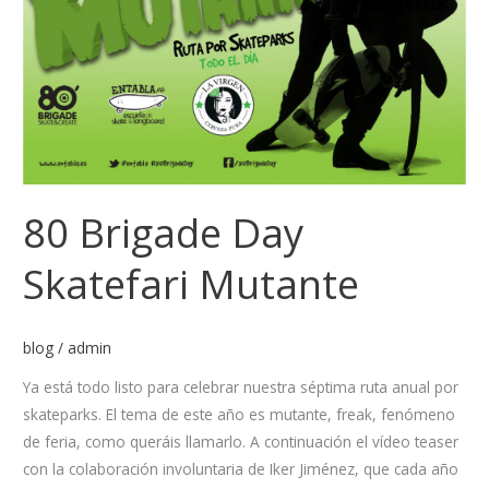
Mutante
80 Brigade Day
Skatefari Mutante
blog
/
admin
Ya está todo listo para celebrar nuestra séptima ruta anual por
skateparks. El tema de este año es mutante, freak, fenómeno
de feria, como queráis llamarlo. A continuación el vídeo teaser
con la colaboración involuntaria de Iker Jiménez, que cada año