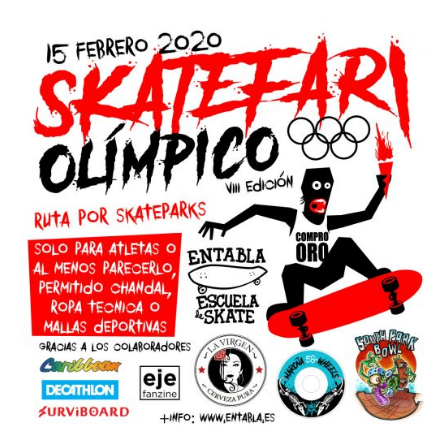
Skatefari
olímpico