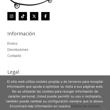
Información
Envíos
Devoluciones
Contacto
Legal
Aviso Legal
El sitio web utiliza cookies propias y de terceros para recopilar
información que ayuda a optimizar su visita a sus páginas web.
Política de Privacidad
No se utilizarán las cookies para recoger información de
Política de Cookies
carácter personal. Usted puede permitir su uso o rechazarlo,
también puede cambiar su configuración siempre que lo desee.
Encontrará más información en nuestra
Política de Cookies